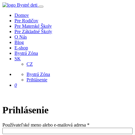
Domov
Pre Rodičov
Pre Materské Školy
Pre Základné Školy
O Nás
Blog
E-shop
Bystrá Zóna
SK
CZ
Bystrá Zóna
Prihlásenie
0
Prihlásenie
Používateľské meno alebo e-mailová adresa
*