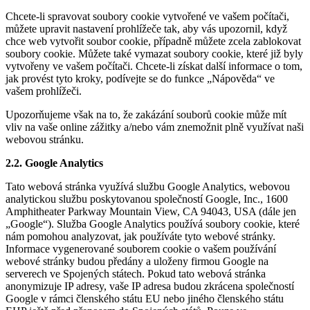
Chcete-li spravovat soubory cookie vytvořené ve vašem počítači,
můžete upravit nastavení prohlížeče tak, aby vás upozornil, když
chce web vytvořit soubor cookie, případně můžete zcela zablokovat
soubory cookie. Můžete také vymazat soubory cookie, které již byly
vytvořeny ve vašem počítači. Chcete-li získat další informace o tom,
jak provést tyto kroky, podívejte se do funkce „Nápověda“ ve
vašem prohlížeči.
Upozorňujeme však na to, že zakázání souborů cookie může mít
vliv na vaše online zážitky a/nebo vám znemožnit plně využívat naši
webovou stránku.
2.2. Google Analytics
Tato webová stránka využívá službu Google Analytics, webovou
analytickou službu poskytovanou společností Google, Inc., 1600
Amphitheater Parkway Mountain View, CA 94043, USA (dále jen
„Google“). Služba Google Analytics používá soubory cookie, které
nám pomohou analyzovat, jak používáte tyto webové stránky.
Informace vygenerované souborem cookie o vašem používání
webové stránky budou předány a uloženy firmou Google na
serverech ve Spojených státech. Pokud tato webová stránka
anonymizuje IP adresy, vaše IP adresa budou zkrácena společností
Google v rámci členského státu EU nebo jiného členského státu