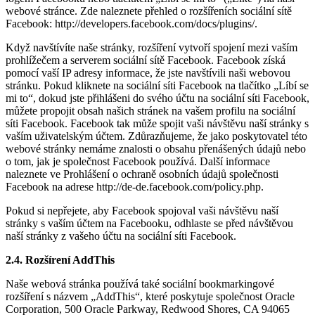
webové stránce. Zde naleznete přehled o rozšířeních sociální sítě
Facebook: http://developers.facebook.com/docs/plugins/.
Když navštívíte naše stránky, rozšíření vytvoří spojení mezi vaším
prohlížečem a serverem sociální sítě Facebook. Facebook získá
pomocí vaší IP adresy informace, že jste navštívili naši webovou
stránku. Pokud kliknete na sociální síti Facebook na tlačítko „Líbí se
mi to“, dokud jste přihlášeni do svého účtu na sociální síti Facebook,
můžete propojit obsah našich stránek na vašem profilu na sociální
síti Facebook. Facebook tak může spojit vaši návštěvu naší stránky s
vaším uživatelským účtem. Zdůrazňujeme, že jako poskytovatel této
webové stránky nemáme znalosti o obsahu přenášených údajů nebo
o tom, jak je společnost Facebook používá. Další informace
naleznete ve Prohlášení o ochraně osobních údajů společnosti
Facebook na adrese http://de-de.facebook.com/policy.php.
Pokud si nepřejete, aby Facebook spojoval vaši návštěvu naší
stránky s vaším účtem na Facebooku, odhlaste se před návštěvou
naší stránky z vašeho účtu na sociální síti Facebook.
2.4. Rozšírení AddThis
Naše webová stránka používá také sociální bookmarkingové
rozšíření s názvem „AddThis“, které poskytuje společnost Oracle
Corporation, 500 Oracle Parkway, Redwood Shores, CA 94065