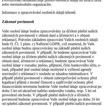
Provozovatel neuskutečňuje přenos osobních údajů do třetích zemí
nebo mezinárodním organizacím.
Informace o zpracovávání osobních údajů klientů
Zákonné povinnosti
Vaše osobní údaje budou zpracovávány za účelem plnění našich
zákonných povinností v oblasti daní a účetnictví a v oblasti
reklamací. Právním základem zpracování Vašich osobních údajů
bude čl. Čl. 1 písm. c) Nařízení GDPR, což znamená, že Vaše
osobní údaje budou zpracovávány na základě plnění našich
zákonných povinností. V případě, že budeme zpracovávat Vaše
osobní údaje za účelem plnění našich zákonných povinností v
oblasti daní, účetnictví a reklamací, budeme zpracovávat Vaše
osobní údaje v rozsahu: jméno, příjmení, číslo bankovního účtu, e-
mail, případně jiné osobní údaje nezbytné k vyřízení agendy
související s reklamací v souladu se zásadou minimalizace. V
případě plnění povinností v oblasti zabezpečování ochrany před
legalizací příjmů z trestné činnosti a zajišťování ochrany před
financováním terorismu budeme Vaše osobní údaje zpracovávat po
dobu 5 let od ukončení našeho smluvního vztahu, resp. 5 let od
provedení obchodu. V případě plnění daňových a účetních
povinností budeme zpracovávat Vaše osobní údaje po dobu 10 let
od splnění zákonné povinnosti. V případě plnění našich povinností