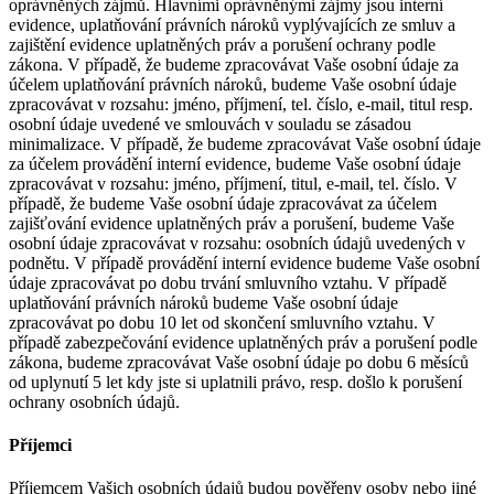
oprávněných zájmů. Hlavními oprávněnými zájmy jsou interní
evidence, uplatňování právních nároků vyplývajících ze smluv a
zajištění evidence uplatněných práv a porušení ochrany podle
zákona. V případě, že budeme zpracovávat Vaše osobní údaje za
účelem uplatňování právních nároků, budeme Vaše osobní údaje
zpracovávat v rozsahu: jméno, příjmení, tel. číslo, e-mail, titul resp.
osobní údaje uvedené ve smlouvách v souladu se zásadou
minimalizace. V případě, že budeme zpracovávat Vaše osobní údaje
za účelem provádění interní evidence, budeme Vaše osobní údaje
zpracovávat v rozsahu: jméno, příjmení, titul, e-mail, tel. číslo. V
případě, že budeme Vaše osobní údaje zpracovávat za účelem
zajišťování evidence uplatněných práv a porušení, budeme Vaše
osobní údaje zpracovávat v rozsahu: osobních údajů uvedených v
podnětu. V případě provádění interní evidence budeme Vaše osobní
údaje zpracovávat po dobu trvání smluvního vztahu. V případě
uplatňování právních nároků budeme Vaše osobní údaje
zpracovávat po dobu 10 let od skončení smluvního vztahu. V
případě zabezpečování evidence uplatněných práv a porušení podle
zákona, budeme zpracovávat Vaše osobní údaje po dobu 6 měsíců
od uplynutí 5 let kdy jste si uplatnili právo, resp. došlo k porušení
ochrany osobních údajů.
Příjemci
Příjemcem Vašich osobních údajů budou pověřeny osoby nebo jiné