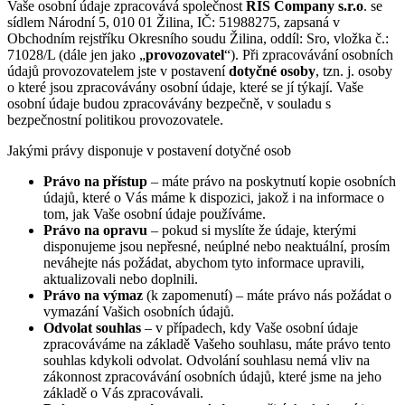
Vaše osobní údaje zpracovává společnost
RIS Company s.r.o
. se
sídlem Národní 5, 010 01 Žilina, IČ: 51988275, zapsaná v
Obchodním rejstříku Okresního soudu Žilina, oddíl: Sro, vložka č.:
71028/L (dále jen jako „
provozovatel
“). Při zpracovávání osobních
údajů provozovatelem jste v postavení
dotyčné osoby
, tzn. j. osoby
o které jsou zpracovávány osobní údaje, které se jí týkají. Vaše
osobní údaje budou zpracovávány bezpečně, v souladu s
bezpečnostní politikou provozovatele.
Jakými právy disponuje v postavení dotyčné osob
Právo na přístup
– máte právo na poskytnutí kopie osobních
údajů, které o Vás máme k dispozici, jakož i na informace o
tom, jak Vaše osobní údaje používáme.
Právo na opravu
– pokud si myslíte že údaje, kterými
disponujeme jsou nepřesné, neúplné nebo neaktuální, prosím
neváhejte nás požádat, abychom tyto informace upravili,
aktualizovali nebo doplnili.
Právo na výmaz
(k zapomenutí) – máte právo nás požádat o
vymazání Vašich osobních údajů.
Odvolat souhlas
– v případech, kdy Vaše osobní údaje
zpracováváme na základě Vašeho souhlasu, máte právo tento
souhlas kdykoli odvolat. Odvolání souhlasu nemá vliv na
zákonnost zpracovávání osobních údajů, které jsme na jeho
základě o Vás zpracovávali.