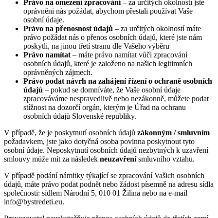
Právo na omezení zpracování
– za určitých okolností jste
oprávněni nás požádat, abychom přestali používat Vaše
osobní údaje.
Právo na přenosnost údajů
– za určitých okolností máte
právo požádat nás o přenos osobních údajů, které jste nám
poskytli, na jinou třetí stranu dle Vašeho výběru
Právo namítat
– máte právo namítat vůči zpracování
osobních údajů, které je založeno na našich legitimních
oprávněných zájmech.
Právo podat návrh na zahájení řízení o ochraně osobních
údajů
– pokud se domníváte, že Vaše osobní údaje
zpracováváme nespravedlivě nebo nezákonně, můžete podat
stížnost na dozorčí orgán, kterým je Úřad na ochranu
osobních údajů Slovenské republiky.
V případě, že je poskytnutí osobních údajů
zákonným / smluvním
požadavkem, jste jako dotyčná osoba povinna poskytnout tyto
osobní údaje. Neposkytnutí osobních údajů nezbytných k uzavření
smlouvy může mít za následek
neuzavření
smluvního vztahu.
V případě podání námitky týkající se zpracování Vašich osobních
údajů, máte právo podat podnět nebo žádost písemně na adresu sídla
společnosti: sídlem Národní 5, 010 01 Žilina nebo na e-mail
info@bystredeti.eu.