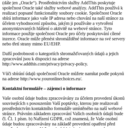
(dále jen „Oracle“). Prostřednictvím služby AddThis poskytuje
společnost Oracle také služby webové analýzy. AddThis používá k
realizaci popsané funkcionality soubory cookie. Společnost Oracle
sbírá informace jako vaše IP adresa nebo chování na naší stránce za
účelem vyhodnocení způsobu, jakým ji používáte a vytvoření
anonymizovaných hlášení o aktivitě na webové stránce. Tyto
informace použije společnost Oracle pro účely poskytování cílené
inzerce. Oracle může přenést shromážděné informace na své servery
nebo třetí strany mimo EU/EHP.
Další podrobnosti o kategoriích shromažďovaných údajů a jejich
zpracování jsou k dispozici na adrese
http://www.addthis.com/privacy/privacy-policy.
Vůči sbírání údajů společností Oracle můžete namítat podle pokynů
na adrese http://www.youronlinechoices.eu/.
Kontaktní formuláře – zájemci o informace
Vaše osobní údaje budou zpracovávány za účelem provedení úkonů
souvisejících s posouzením Vaší poptávky, kterou jste realizovali
prostřednictvím kontaktního formuláře umístěného na naší webové
stránce. Právním základem zpracování Vašich osobních údajů bude
čl. Čl. 1 písm. b) Nařízení GDPR, což znamená, že Vaše osobní
údaje budou zpracovávány na základě provedení opatření před