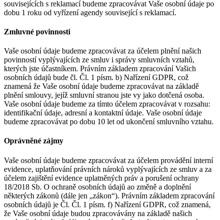
souvisejících s reklamací budeme zpracovávat Vaše osobní údaje po
dobu 1 roku od vyřízení agendy související s reklamací.
Zmluvné povinnosti
Vaše osobní údaje budeme zpracovávat za účelem plnění našich
povinností vyplývajících ze smluv i správy smluvních vztahů,
kterých jste účastníkem. Právním základem zpracování Vašich
osobních údajů bude čl. Čl. 1 písm. b) Nařízení GDPR, což
znamená že Vaše osobní údaje budeme zpracovávat na základě
plnění smlouvy, jejíž smluvní stranou jste vy jako dotčená osoba.
Vaše osobní údaje budeme za tímto účelem zpracovávat v rozsahu:
identifikační údaje, adresní a kontaktní údaje. Vaše osobní údaje
budeme zpracovávat po dobu 10 let od ukončení smluvního vztahu.
Oprávněné zájmy
Vaše osobní údaje budeme zpracovávat za účelem provádění interní
evidence, uplatňování právních nároků vyplývajících ze smluv a za
účelem zajištění evidence uplatněných práv a porušení ochrany
18/2018 Sb. O ochraně osobních údajů ao změně a doplnění
některých zákonů (dále jen „zákon“). Právním základem zpracování
osobních údajů je Čl. Čl. 1 písm. f) Nařízení GDPR, což znamená,
že Vaše osobní údaje budou zpracovávány na základě našich