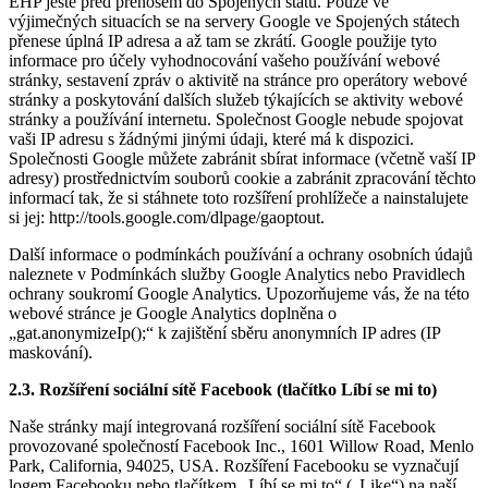
EHP ještě před přenosem do Spojených států. Pouze ve
výjimečných situacích se na servery Google ve Spojených státech
přenese úplná IP adresa a až tam se zkrátí. Google použije tyto
informace pro účely vyhodnocování vašeho používání webové
stránky, sestavení zpráv o aktivitě na stránce pro operátory webové
stránky a poskytování dalších služeb týkajících se aktivity webové
stránky a používání internetu. Společnost Google nebude spojovat
vaši IP adresu s žádnými jinými údaji, které má k dispozici.
Společnosti Google můžete zabránit sbírat informace (včetně vaší IP
adresy) prostřednictvím souborů cookie a zabránit zpracování těchto
informací tak, že si stáhnete toto rozšíření prohlížeče a nainstalujete
si jej: http://tools.google.com/dlpage/gaoptout.
Další informace o podmínkách používání a ochrany osobních údajů
naleznete v Podmínkách služby Google Analytics nebo Pravidlech
ochrany soukromí Google Analytics. Upozorňujeme vás, že na této
webové stránce je Google Analytics doplněna o
„gat.anonymizeIp();“ k zajištění sběru anonymních IP adres (IP
maskování).
2.3. Rozšíření sociální sítě Facebook (tlačítko Líbí se mi to)
Naše stránky mají integrovaná rozšíření sociální sítě Facebook
provozované společností Facebook Inc., 1601 Willow Road, Menlo
Park, California, 94025, USA. Rozšíření Facebooku se vyznačují
logem Facebooku nebo tlačítkem „Líbí se mi to“ („Like“) na naší